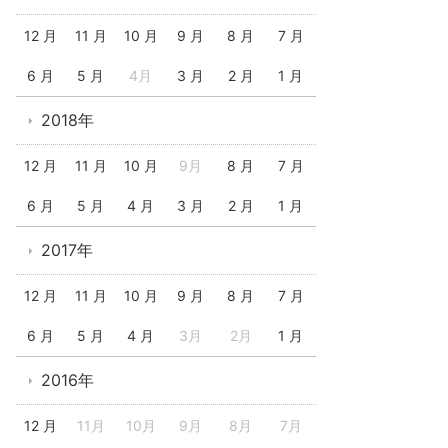
12 月
11 月
10 月
9 月
8 月
7 月
6 月
5 月
4月
3 月
2 月
1 月
2018年
12 月
11 月
10 月
9月
8 月
7 月
6 月
5 月
4 月
3 月
2 月
1 月
2017年
12 月
11 月
10 月
9 月
8 月
7 月
6 月
5 月
4 月
3月
2月
1 月
2016年
12 月
11月
10月
9月
8月
7月