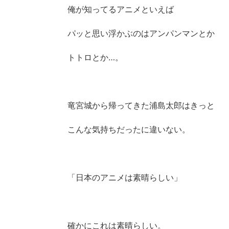
俺が知ってるアニメといえば
パッと思い浮かぶのはアンパンマンとか
トトロとか…。
竜宮城から帰ってきた浦島太郎はきっと
こんな気持ちだったに違いない。
「日本のアニメは素晴らしい」
確かにこれは素晴らしい。