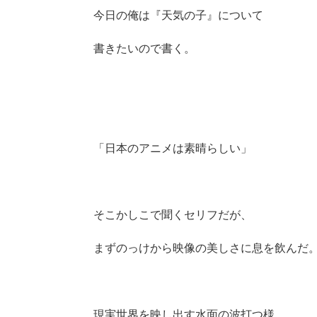
今日の俺は『天気の子』について
書きたいので書く。
「日本のアニメは素晴らしい」
そこかしこで聞くセリフだが、
まずのっけから映像の美しさに息を飲んだ
現実世界を映し出す水面の波打つ様。