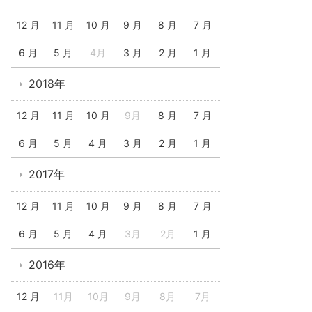
12 月
11 月
10 月
9 月
8 月
7 月
6 月
5 月
4月
3 月
2 月
1 月
2018年
12 月
11 月
10 月
9月
8 月
7 月
6 月
5 月
4 月
3 月
2 月
1 月
2017年
12 月
11 月
10 月
9 月
8 月
7 月
6 月
5 月
4 月
3月
2月
1 月
2016年
12 月
11月
10月
9月
8月
7月