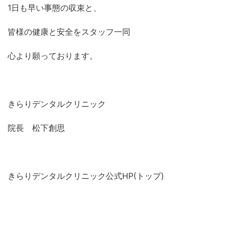
1日も早い事態の収束と、
皆様の健康と安全をスタッフ一同
心より願っております。
きらりデンタルクリニック
院長 松下創思
きらりデンタルクリニック公式HP(トップ)