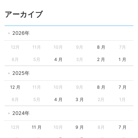
アーカイブ
2026年
12月
11月
10月
9月
8 月
7月
6月
5月
4 月
3月
2 月
1 月
2025年
12 月
11月
10月
9月
8 月
7 月
6月
5月
4 月
3 月
2月
1月
2024年
12月
11 月
10月
9 月
8月
7 月