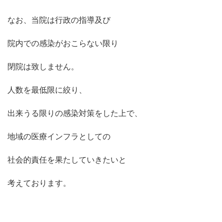
なお、当院は行政の指導及び
院内での感染がおこらない限り
閉院は致しません。
人数を最低限に絞り、
出来うる限りの感染対策をした上で、
地域の医療インフラとしての
社会的責任を果たしていきたいと
考えております。