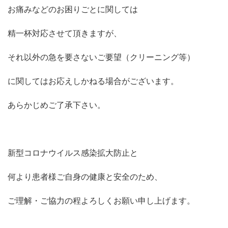
お痛みなどのお困りごとに関しては
精一杯対応させて頂きますが、
それ以外の急を要さないご要望（クリーニング等）
に関してはお応えしかねる場合がございます。
あらかじめご了承下さい。
新型コロナウイルス感染拡大防止と
何より患者様ご自身の健康と安全のため、
ご理解・ご協力の程よろしくお願い申し上げます。