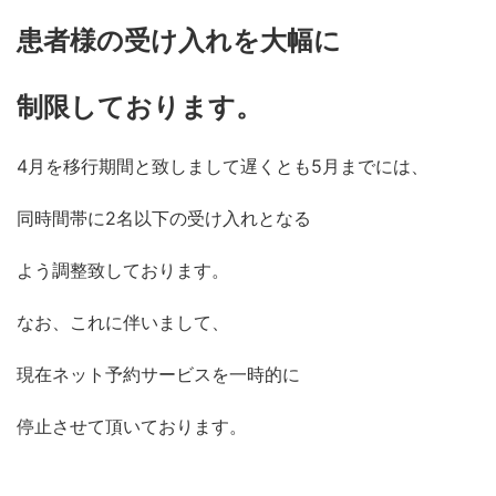
患者様の受け入れを大幅に
制限しております。
4月を移行期間と致しまして遅くとも5月までには、
同時間帯に2名以下の受け入れとなる
よう調整致しております。
なお、これに伴いまして、
現在ネット予約サービスを一時的に
停止させて頂いております。