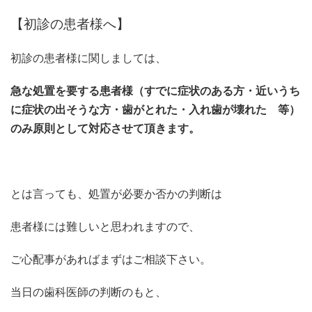
【初診の患者様へ】
初診の患者様に関しましては、
急な処置を要する患者様（すでに症状のある方・近いうち
に症状の出そうな方・歯がとれた・入れ歯が壊れた 等）
のみ原則として対応させて頂きます。
とは言っても、処置が必要か否かの判断は
患者様には難しいと思われますので、
ご心配事があればまずはご相談下さい。
当日の歯科医師の判断のもと、