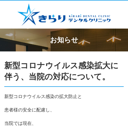
お知らせ
新型コロナウイルス感染拡大に
伴う、当院の対応について。
新型コロナウイルス感染の拡大防止と
患者様の安全に配慮し、
当院では現在、