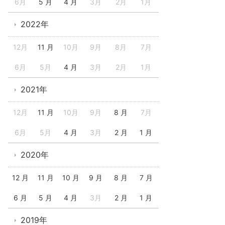
6月
5 月
4 月
3月
2月
1月
2022年
12月
11 月
10月
9月
8月
7月
6月
5月
4 月
3月
2月
1月
2021年
12月
11 月
10月
9月
8 月
7月
6月
5月
4 月
3月
2 月
1 月
2020年
12 月
11 月
10 月
9 月
8 月
7 月
6 月
5 月
4 月
3月
2 月
1 月
2019年