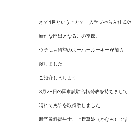
さて4月ということで、入学式やら入社式や
新たな門出となるこの季節、
ウチにも待望のスーパールーキーが加入
致しました！
ご紹介しましょう。
3月28日の国家試験合格発表を持ちまして
晴れて免許を取得致しました
新卒歯科衛生士、上野華波（かなみ）です