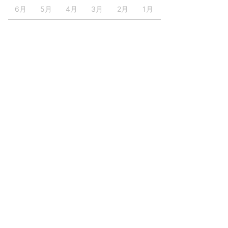
6月
5月
4月
3月
2月
1月