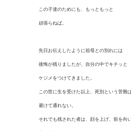
この子達のためにも、もっともっと
頑張らねば。
先日お伝えしたように祖母との別れには
後悔が残りましたが、自分の中でキチッと
ケジメをつけてきました。
この世に生を受けた以上、死別という苦難
避けて通れない。
それでも残された者は、顔を上げ、前を向