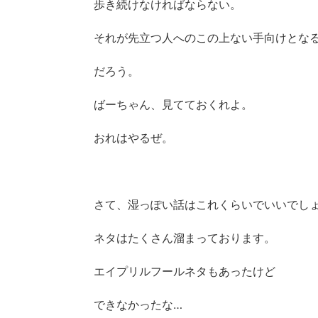
歩き続けなければならない。
それが先立つ人へのこの上ない手向けとな
だろう。
ばーちゃん、見てておくれよ。
おれはやるぜ。
さて、湿っぽい話はこれくらいでいいでし
ネタはたくさん溜まっております。
エイプリルフールネタもあったけど
できなかったな…