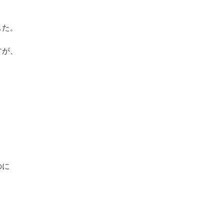
した。
すが、
のに